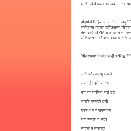
आणि त्यांनी फक्त ३५ दिवसांत ५६ गा
गदिमांनी लिहिलेल्या या गीतांना बाबूज
संगीताच्या क्षेत्रात श्रीरामाच्या ज
गेला आहे. ही गीते आकाशवाणीच्या प्
ऑर्केस्ट्रा सादरीकरणांमध्ये ही गीत
'गीतरामायण'मधील काही प्रसिद्ध गीत
स्वये श्रीरामप्रभु ऐकती
सरयू तीरावरी अयोध्या
उगा कां काळिज माझें उले
लाडके कौसल्ये राणी
दशरथा घे हें पायसदान
राम जन्मला ग सखी
सांवळा ग रामचंद्र