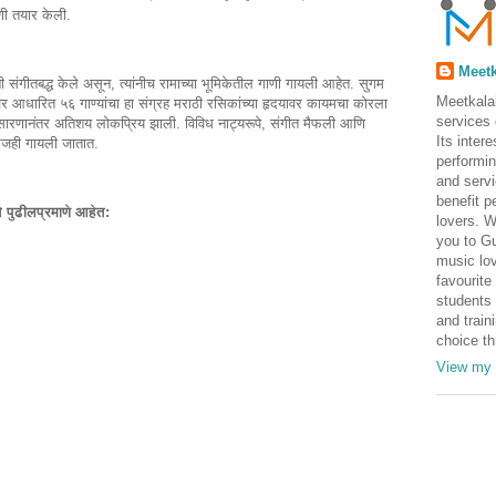
णी तयार केली.
Meetk
ींनी संगीतबद्ध केले असून, त्यांनीच रामाच्या भूमिकेतील गाणी गायली आहेत. सुगम
Meetkalak
ीवनावर आधारित ५६ गाण्यांचा हा संग्रह मराठी रसिकांच्या हृदयावर कायमचा कोरला
services
रसारणानंतर अतिशय लोकप्रिय झाली. विविध नाट्यरूपे, संगीत मैफली आणि
Its inter
े आजही गायली जातात.
performin
and serv
benefit p
े पुढीलप्रमाणे आहेत:
lovers. W
you to Gu
music lov
favourite
students 
and train
choice th
View my 