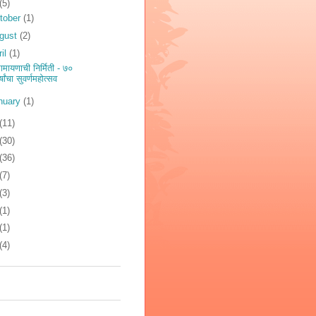
(5)
tober
(1)
gust
(2)
ril
(1)
ामायणाची निर्मिती - ७०
र्षांचा सुवर्णमहोत्सव
nuary
(1)
(11)
(30)
(36)
(7)
(3)
(1)
(1)
(4)