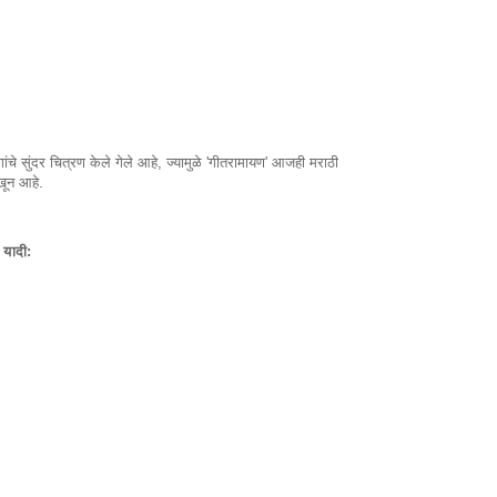
गांचे सुंदर चित्रण केले गेले आहे, ज्यामुळे 'गीतरामायण' आजही मराठी
ाखून आहे.
 यादी: