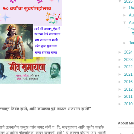
▼
2025
►
Oc
►
Au
▼
Ap
गीतर
व
►
Ja
►
2024
►
2023
►
2022
►
2021
►
2016
►
2012
►
2011
►
2010
गाण्यातून जिवंत झाले, आणि काळाच्या पुढे जाऊन अजरामर झाले!"
About Me
द्राचे तत्कालीन प्रमुख वसंत बापट यांनी ग. दि. माडगूळकर आणि सुधीर फडके
यणावर आधारित गीतमालिका सादर करायची आहे." ही कल्पना दोघांना फार भावली