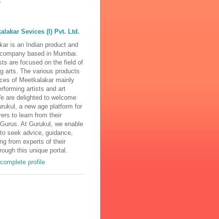
alakar Sevices (I) Pvt. Ltd.
ar is an Indian product and
 company based in Mumbai.
ests are focused on the field of
g arts. The various products
ices of Meetkalakar mainly
erforming artists and art
e are delighted to welcome
rukul, a new age platform for
ers to learn from their
 Gurus. At Gurukul, we enable
to seek advice, guidance,
ing from experts of their
rough this unique portal.
complete profile