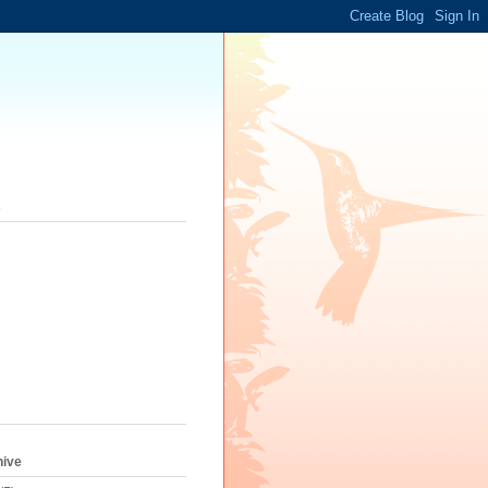
s
hive