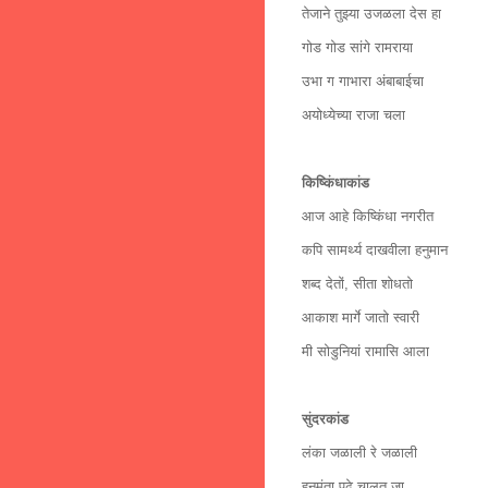
तेजाने तुझ्या उजळला देस हा
गोड गोड सांगे रामराया
उभा ग गाभारा अंबाबाईचा
अयोध्येच्या राजा चला
किष्किंधाकांड
आज आहे किष्किंधा नगरीत
कपि सामर्थ्य दाखवीला हनुमान
शब्द देतों, सीता शोधतो
आकाश मार्गे जातो स्वारी
मी सोडुनियां रामासि आला
सुंदरकांड
लंका जळाली रे जळाली
हनुमंता पुढे चालत जा